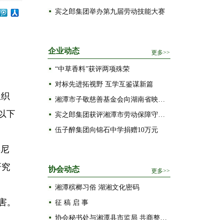
宾之郎集团举办第九届劳动技能大赛
企业动态
“中草香料”获评两项殊荣
对标先进拓视野 互学互鉴谋新篇
组织
湘潭市子敬慈善基金会向湖南省映山红文化发展基金会捐资
以下
宾之郎集团获评湘潭市劳动保障守法诚信A级单位
伍子醉集团向锦石中学捐赠10万元
博尼
研究
协会动态
湘潭槟榔习俗 湖湘文化密码
害。
征 稿 启 事
协会秘书处与湘潭县市监局 共商整治槟榔生产经营乱象