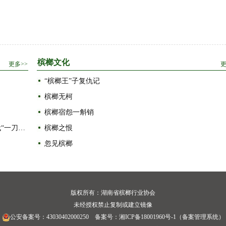
槟榔文化
“槟榔王”子复仇记
槟榔无柯
槟榔宿怨一斛销
从国际控烟观点类推槟榔监管路径：“减害增益”应取代“一刀切”
槟榔之恨
忽见槟榔
版权所有：湖南省槟榔行业协会
未经授权禁止复制或建立镜像
公安备案号：43030402000250
备案号：
湘ICP备18001960号-1
（
备案管理系统
）