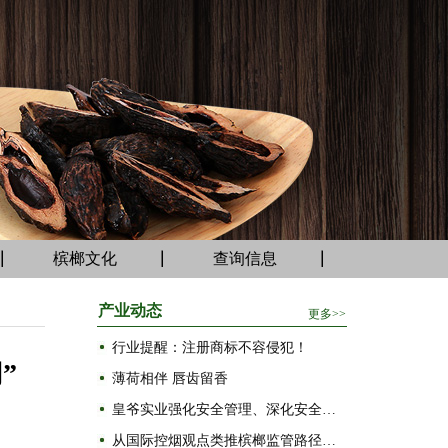
槟榔文化
查询信息
产业动态
行业提醒：注册商标不容侵犯！
”
薄荷相伴 唇齿留香
皇爷实业强化安全管理、深化安全建设
从国际控烟观点类推槟榔监管路径：“减害增益”应取代“一刀切”