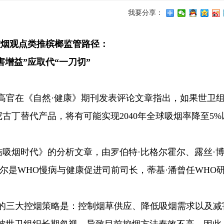
我要分享：
控烟观点类推槟榔监管路径：
害增益”应取代“一刀切”
高官在《自然·健康》期刊发表评论文章指出，如果世卫
古丁替代产品，将有可能实现2040年全球吸烟率降至5%
吸烟时代》的分析文章，由罗伯特·比格尔霍尔、露丝·
尔是WHO慢病与健康促进司前司长，蒂基·潘曾任WHO
立的三大控烟策略是：控制烟草供应、降低吸烟需求以及减