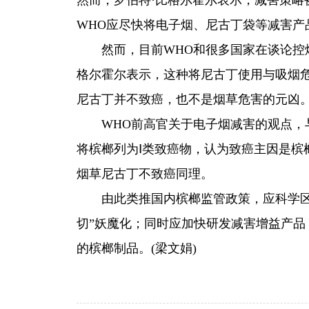
然而，罗伯特·比格尔霍尔表示，减害策略
WHO应尽快将电子烟、尼古丁袋等减害产
然而，目前WHO和很多国家在谈论控
格尔霍尔表示，这种将尼古丁使用与吸烟危
尼古丁并不致癌，也不是烟草危害的元凶
WHO前高官关于电子烟减害的观点，
将槟榔列为Ⅰ类致癌物，认为致癌主因是槟
烟草尼古丁不致癌同理。
由此类推国内槟榔监管政策，应科学
切”妖魔化；同时应加快研发减害增益产
的槟榔制品。(梁文娟)