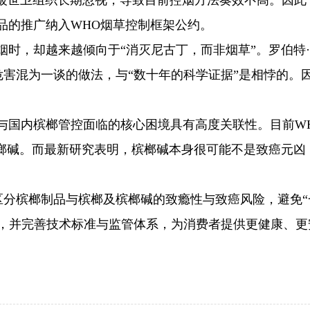
被世卫组织长期忽视，导致目前控烟方法奏效不高。因此
品的推广纳入WHO烟草控制框架公约。
烟时，却越来越倾向于“消灭尼古丁，而非烟草”。罗伯特
害混为一谈的做法，与“数十年的科学证据”是相悖的。
。
与国内槟榔管控面临的核心困境具有高度关联性。目前W
榔碱。而最新研究表明，槟榔碱本身很可能不是致癌元凶
区分槟榔制品与槟榔及槟榔碱的致瘾性与致癌风险，避免“
品，并完善技术标准与监管体系，为消费者提供更健康、更