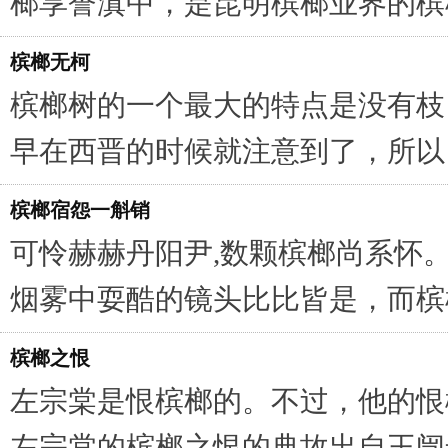
榔享誉滇中，是昆明槟榔业界的槟
槟榔无柯
槟榔树的一个最大的特点是没有枝
早在西晋的时候就注意到了，所以
槟榔宿怨一斛销
可怜赫赫丹阳尹,数颗槟榔尚系怀
烟雾中耍酷的镜头比比皆是，而槟
槟榔之恨
左宗棠是恨槟榔的。不过，他的恨
左宗棠的槟榔之恨的典故出自王闿