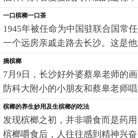
一口槟榔一口茶
1945年被任命为中国驻联合国常任
一个远房亲戚走路去长沙。这是他
摘槟榔
7月9日，长沙好外婆蔡皋老师的
防科大附小的小朋友和蔡皋老师唱
槟榔的养生妙用及生槟榔的吃法
发现槟榔之初，并非嚼食而是药用
槟榔嚼食后，人往往感到精神兴奋，